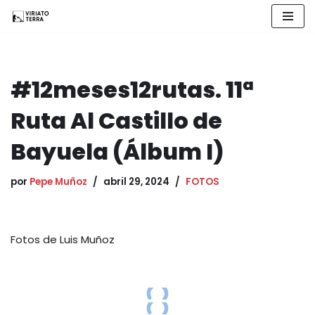
Saltar
al
contenido
#12meses12rutas. 11ª
Ruta Al Castillo de
Bayuela (Álbum I)
por
Pepe Muñoz
abril 29, 2024
FOTOS
Fotos de Luis Muñoz