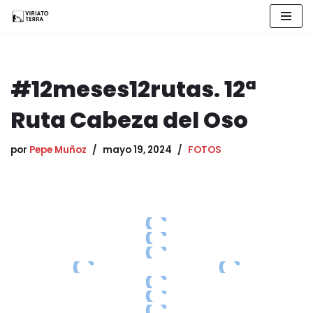
Saltar
al
contenido
#12meses12rutas. 12ª
Ruta Cabeza del Oso
por
Pepe Muñoz
mayo 19, 2024
FOTOS