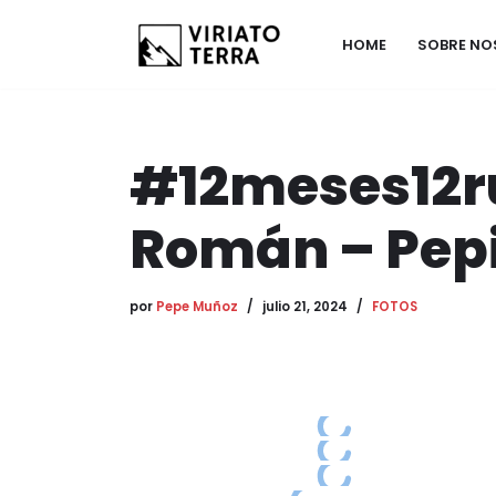
HOME
SOBRE N
Saltar
al
contenido
#12meses12rut
Román – Pep
por
Pepe Muñoz
julio 21, 2024
FOTOS