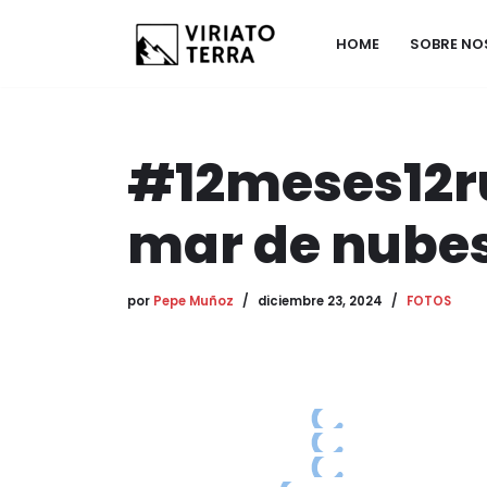
HOME
SOBRE N
Saltar
al
contenido
#12meses12ru
mar de nube
por
Pepe Muñoz
diciembre 23, 2024
FOTOS