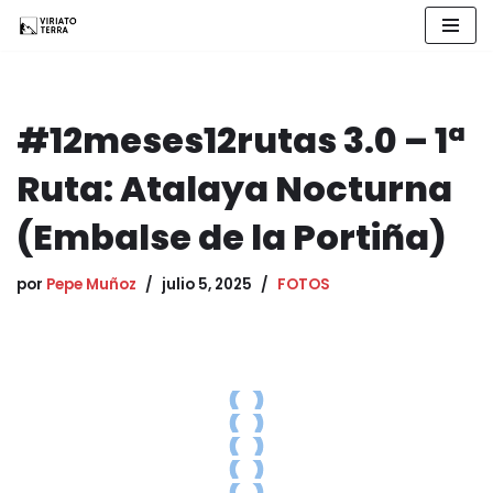
Saltar
al
contenido
#12meses12rutas 3.0 – 1ª
Ruta: Atalaya Nocturna
(Embalse de la Portiña)
por
Pepe Muñoz
julio 5, 2025
FOTOS