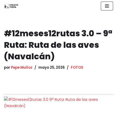
Saltar
al
contenido
#12meses12rutas 3.0 – 9ª
Ruta: Ruta de las aves
(Navalcán)
por
Pepe Muñoz
mayo 25, 2026
FOTOS
1
2