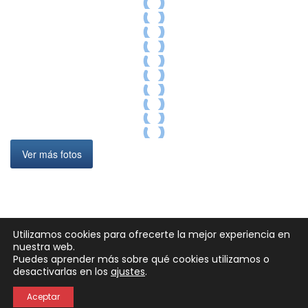
Ver más fotos
Utilizamos cookies para ofrecerte la mejor experiencia en
nuestra web.
Puedes aprender más sobre qué cookies utilizamos o
Neve
| Funciona gracias a
WordPress
desactivarlas en los
ajustes
.
Política de Privacidad
Política de Cookies
Aceptar
Aviso Legal