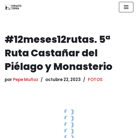
Saltar
al
contenido
#12meses12rutas. 5ª
Ruta Castañar del
Piélago y Monasterio
por
Pepe Muñoz
octubre 22, 2023
FOTOS