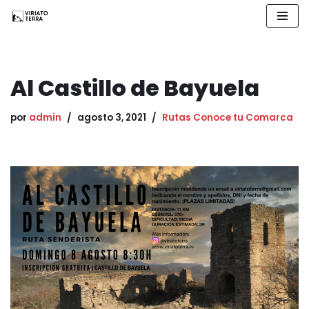
Saltar
al
contenido
Al Castillo de Bayuela
por
admin
agosto 3, 2021
Rutas Conoce tu Comarca