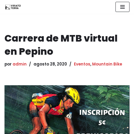
Saltar
al
contenido
Carrera de MTB virtual
en Pepino
por
admin
agosto 28, 2020
Eventos
,
Mountain Bike