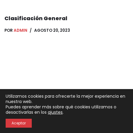
Clasificación General
POR
ADMIN
AGOSTO 20, 2023
Utilizamos cookies para ofrecerte la mejor experiencia en
nuestra web.
Puedes aprender más sobre qué cookies utilizamos o
Neve
| Funciona gracias a
WordPress
desactivarlas en los
ajustes
.
Política de Privacidad
Política de Cookies
Aceptar
Aviso Legal