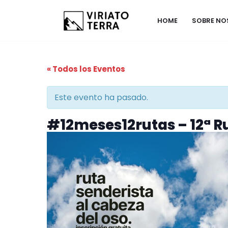
HOME
SOBRE N
Saltar
al
contenido
« Todos los Eventos
Este evento ha pasado.
#12meses12rutas – 12ª Ru