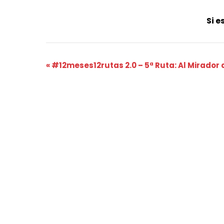
Si e
Navegación
«
#12meses12rutas 2.0 – 5ª Ruta: Al Mirador 
del
Evento