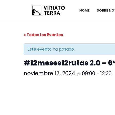
HOME
SOBRE N
Saltar
al
contenido
« Todos los Eventos
Este evento ha pasado.
#12meses12rutas 2.0 – 6
noviembre 17, 2024
09:00
12:30
@
–