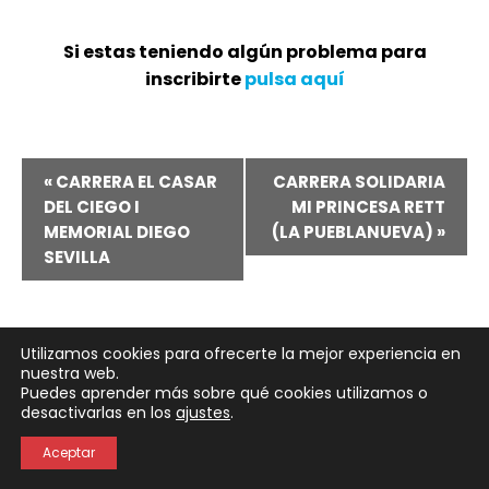
Si estas teniendo algún problema para
inscribirte
pulsa aquí
Navegación
«
CARRERA EL CASAR
CARRERA SOLIDARIA
DEL CIEGO I
MI PRINCESA RETT
del
MEMORIAL DIEGO
(LA PUEBLANUEVA)
»
SEVILLA
Evento
Utilizamos cookies para ofrecerte la mejor experiencia en
nuestra web.
Puedes aprender más sobre qué cookies utilizamos o
Neve
| Funciona gracias a
WordPress
desactivarlas en los
ajustes
.
Política de Privacidad
Política de Cookies
Aceptar
Aviso Legal