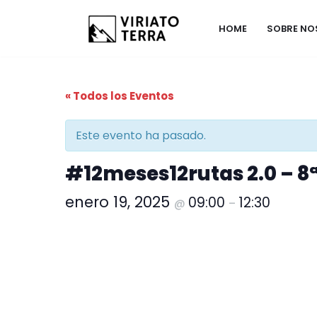
HOME
SOBRE N
Saltar
al
contenido
« Todos los Eventos
Este evento ha pasado.
#12meses12rutas 2.0 – 8
enero 19, 2025
09:00
12:30
@
–