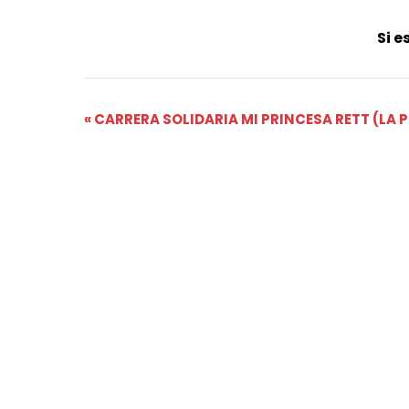
Si e
Navegación
«
CARRERA SOLIDARIA MI PRINCESA RETT (LA
del
Evento