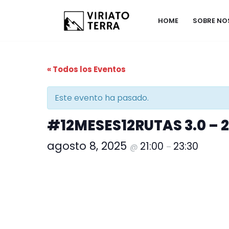
HOME
SOBRE N
Saltar
al
contenido
« Todos los Eventos
Este evento ha pasado.
#12MESES12RUTAS 3.0 – 2
agosto 8, 2025
21:00
23:30
@
–