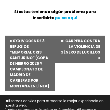
Si estas teniendo algún problema para
inscribirte
pulsa aquí
Navegación
«
XXXIV COSS DE 3
VI CARRERA CONTRA
REFUGIOS
LA VIOLENCIA DE
del
“MEMORIAL CRIS
GÉNERO DE LUCILLOS
SANTURINO” (COPA
»
Evento
DE HIERRO 2025 Y
CAMPEONATO DE
MADRID DE
CARRERAS POR
MONTAÑA EN LÍNEA)
Utilizamos cookies para ofrecerte la mejor experiencia en
nuestra web.
Puedes aprender más sobre qué cookies utilizamos o