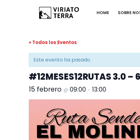
HOME
SOBRE N
Saltar
al
contenido
« Todos los Eventos
Este evento ha pasado.
#12MESES12RUTAS 3.0 – 6ª
15 febrero
09:00
13:00
@
–