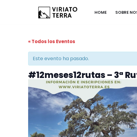
HOME
SOBRE N
Saltar
al
contenido
« Todos los Eventos
Este evento ha pasado.
#12meses12rutas – 3ª Rut