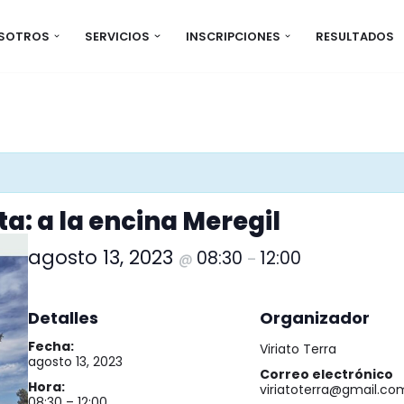
OSOTROS
SERVICIOS
INSCRIPCIONES
RESULTADOS
a: a la encina Meregil
agosto 13, 2023
08:30
12:00
@
–
Detalles
Organizador
Fecha:
Viriato Terra
agosto 13, 2023
Correo electrónico
Hora:
viriatoterra@gmail.co
08:30 – 12:00