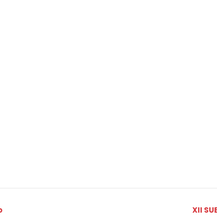
o
XII S