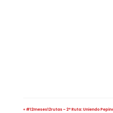
Navegación
«
#12meses12rutas – 2ª Ruta: Uniendo Pepin