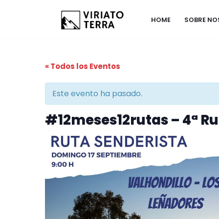
HOME
SOBRE N
Saltar
al
contenido
« Todos los Eventos
Este evento ha pasado.
#12meses12rutas – 4ª Rut