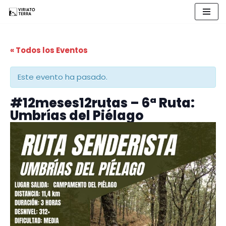
Saltar
al
« Todos los Eventos
contenido
Este evento ha pasado.
#12meses12rutas – 6ª Ruta:
Umbrías del Piélago