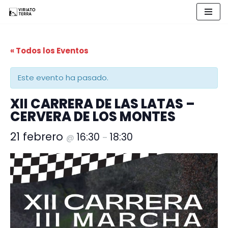
Saltar
al
« Todos los Eventos
contenido
Este evento ha pasado.
XII CARRERA DE LAS LATAS –
CERVERA DE LOS MONTES
21 febrero
16:30
18:30
@
–