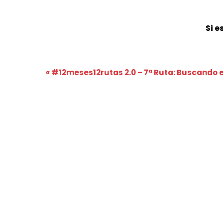
Si e
Navegación
«
#12meses12rutas 2.0 – 7ª Ruta: Buscando 
del
Evento