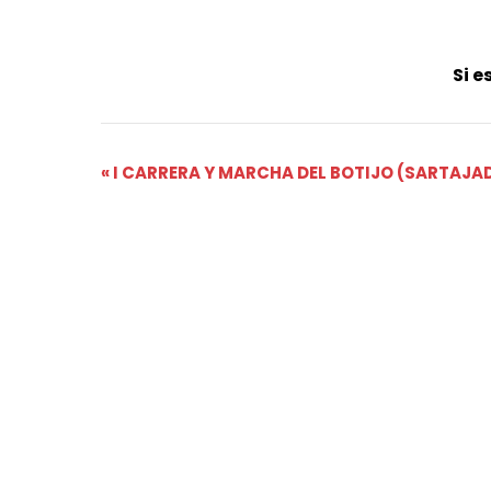
Si e
Navegación
«
I CARRERA Y MARCHA DEL BOTIJO (SARTAJA
del
Evento