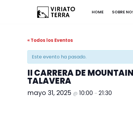
HOME
SOBRE N
Saltar
al
contenido
« Todos los Eventos
Este evento ha pasado.
II CARRERA DE MOUNTAIN 
TALAVERA
mayo 31, 2025
10:00
21:30
@
–