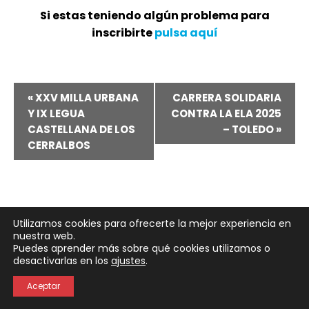
Si estas teniendo algún problema para
inscribirte
pulsa aquí
Navegación
«
XXV MILLA URBANA
CARRERA SOLIDARIA
Y IX LEGUA
CONTRA LA ELA 2025
del
CASTELLANA DE LOS
– TOLEDO
»
CERRALBOS
Evento
Utilizamos cookies para ofrecerte la mejor experiencia en
nuestra web.
Puedes aprender más sobre qué cookies utilizamos o
Neve
| Funciona gracias a
WordPress
desactivarlas en los
ajustes
.
Política de Privacidad
Política de Cookies
Aceptar
Aviso Legal