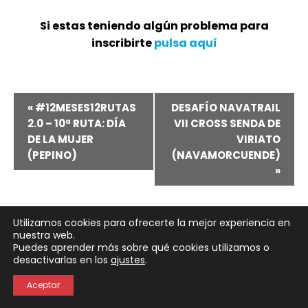
Si estas teniendo algún problema para
inscribirte
pulsa aquí
Navegación
«
#12MESES12RUTAS
DESAFÍO NAVATRAIL
2.0 – 10ª RUTA: DÍA
VII CROSS SENDA DE
del
DE LA MUJER
VIRIATO
(PEPINO)
(NAVAMORCUENDE)
Evento
»
Utilizamos cookies para ofrecerte la mejor experiencia en
nuestra web.
Puedes aprender más sobre qué cookies utilizamos o
Neve
| Funciona gracias a
WordPress
desactivarlas en los
ajustes
.
Política de Privacidad
Política de Cookies
Aceptar
Aviso Legal