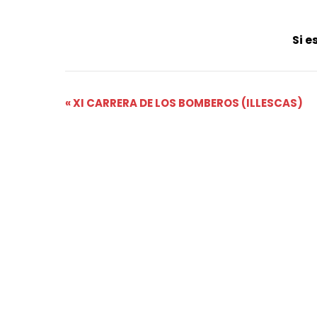
Si e
Navegación
«
XI CARRERA DE LOS BOMBEROS (ILLESCAS)
del
Evento