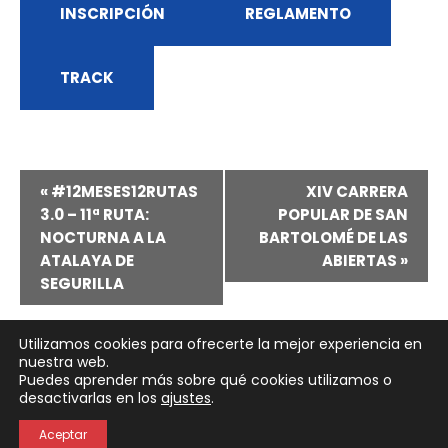
INSCRIPCIÓN
REGLAMENTO
TRACK
Navegación
«
#12MESES12RUTAS
XIV CARRERA
3.0 – 11ª RUTA:
POPULAR DE SAN
del
NOCTURNA A LA
BARTOLOMÉ DE LAS
ATALAYA DE
ABIERTAS
»
Evento
SEGURILLA
Utilizamos cookies para ofrecerte la mejor experiencia en
nuestra web.
Puedes aprender más sobre qué cookies utilizamos o
Neve
| Funciona gracias a
WordPress
desactivarlas en los
ajustes
.
Política de Privacidad
Política de Cookies
Aceptar
Aviso Legal