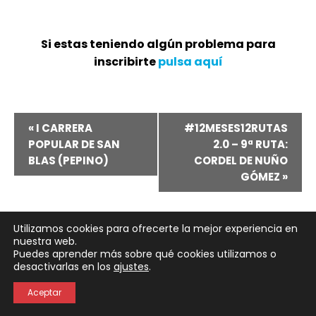
Si estas teniendo algún problema para
inscribirte
pulsa aquí
Navegación
«
I CARRERA
#12MESES12RUTAS
POPULAR DE SAN
2.0 – 9ª RUTA:
del
BLAS (PEPINO)
CORDEL DE NUÑO
GÓMEZ
»
Evento
Utilizamos cookies para ofrecerte la mejor experiencia en
nuestra web.
Puedes aprender más sobre qué cookies utilizamos o
Neve
| Funciona gracias a
WordPress
desactivarlas en los
ajustes
.
Política de Privacidad
Política de Cookies
Aceptar
Aviso Legal