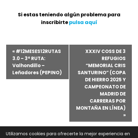
Si estas teniendo algún problema para
inscribirte
pulsa aquí
Navegación
«
#12MESES12RUTAS
XXXIV COSS DE 3
3.0 – 3ª RUTA:
REFUGIOS
del
Valhondillo –
“MEMORIAL CRIS
Leñadores (PEPINO)
SANTURINO” (COPA
Evento
DE HIERRO 2025 Y
CAMPEONATO DE
MADRID DE
CARRERAS POR
MONTAÑA EN LÍNEA)
»
Utilizamos cookies para ofrecerte la mejor experiencia en