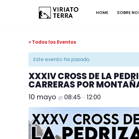
HOME
SOBRE N
Saltar
al
contenido
« Todos los Eventos
Este evento ha pasado.
XXXIV CROSS DE LA PEDR
CARRERAS POR MONTAÑ
10 mayo
08:45
12:00
@
–