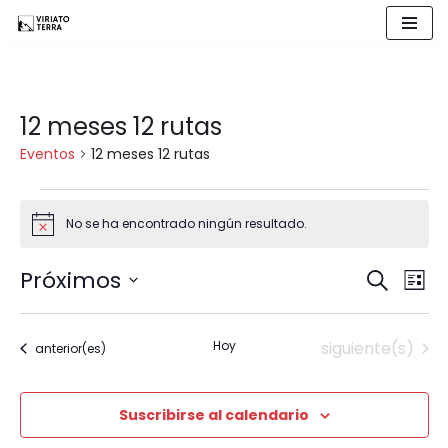
Saltar
al
contenido
12 meses 12 rutas
Eventos
12 meses 12 rutas
No se ha encontrado ningún resultado.
Aviso
Próximos
Naveg
Buscar
Nav
Lista
Selecciona
de
de
la
Eventos
Hoy
siguiente(s)
Eventos
anterior(es)
fecha.
búsqu
vist
y
de
Suscribirse al calendario