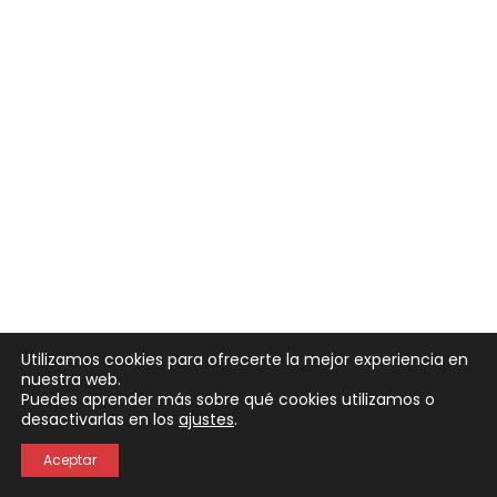
vistas
Eve
de
Evento
Utilizamos cookies para ofrecerte la mejor experiencia en
nuestra web.
Puedes aprender más sobre qué cookies utilizamos o
Neve
| Funciona gracias a
WordPress
desactivarlas en los
ajustes
.
Política de Privacidad
Política de Cookies
Aceptar
Aviso Legal