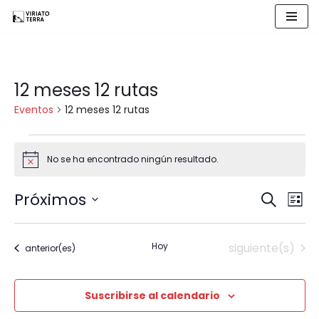
Saltar
al
contenido
12 meses 12 rutas
Eventos
12 meses 12 rutas
No se ha encontrado ningún resultado.
Aviso
Próximos
Naveg
Buscar
Nav
Lista
Selecciona
de
de
la
Eventos
Hoy
siguiente(s)
Eventos
anterior(es)
fecha.
búsqu
vist
y
de
Suscribirse al calendario