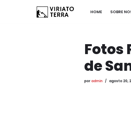
HOME
SOBRE N
Saltar
al
contenido
Fotos 
de San
por
admin
agosto 20, 