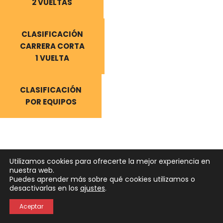
2 VUELTAS
CLASIFICACIÓN
CARRERA CORTA
1 VUELTA
CLASIFICACIÓN
POR EQUIPOS
Utilizamos cookies para ofrecerte la mejor experiencia en
nuestra web.
Puedes aprender más sobre qué cookies utilizamos o
Neve
| Funciona gracias a
WordPress
desactivarlas en los
ajustes
.
Política de Privacidad
Política de Cookies
Aceptar
Aviso Legal