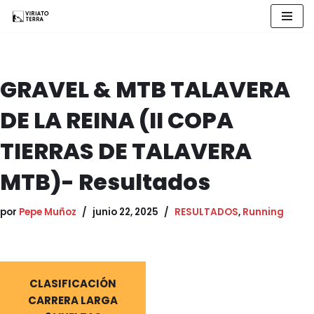
Saltar
al
contenido
GRAVEL & MTB TALAVERA
DE LA REINA (II COPA
TIERRAS DE TALAVERA
MTB)- Resultados
por
Pepe Muñoz
junio 22, 2025
RESULTADOS
,
Running
CLASIFICACIÓN
CARRERA LARGA