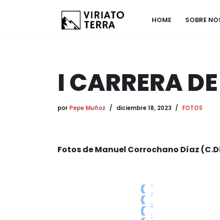
HOME
SOBRE N
Saltar
al
contenido
I CARRERA DE
por
Pepe Muñoz
diciembre 18, 2023
FOTOS
Fotos de Manuel Corrochano Díaz (C.D