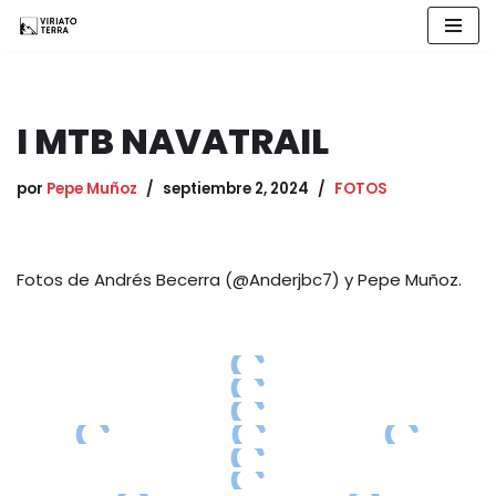
Saltar
al
contenido
I MTB NAVATRAIL
por
Pepe Muñoz
septiembre 2, 2024
FOTOS
Fotos de Andrés Becerra (@Anderjbc7) y Pepe Muñoz.