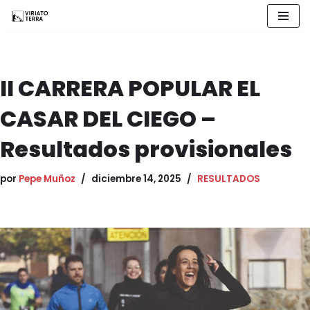
Saltar
al
contenido
II CARRERA POPULAR EL
CASAR DEL CIEGO –
Resultados provisionales
por
Pepe Muñoz
diciembre 14, 2025
RESULTADOS