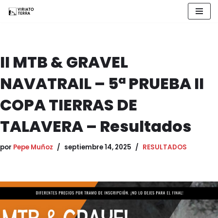
Saltar
al
contenido
II MTB & GRAVEL
NAVATRAIL – 5ª PRUEBA II
COPA TIERRAS DE
TALAVERA – Resultados
por
Pepe Muñoz
septiembre 14, 2025
RESULTADOS