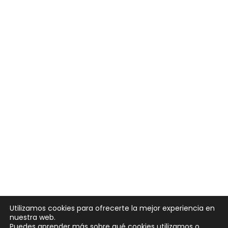
Utilizamos cookies para ofrecerte la mejor experiencia en
nuestra web.
Puedes aprender más sobre qué cookies utilizamos o
Neve
| Funciona gracias a
WordPress