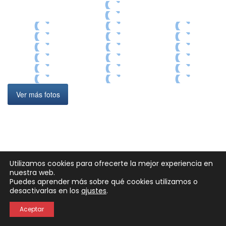
Ver más fotos
Utilizamos cookies para ofrecerte la mejor experiencia en
nuestra web.
Puedes aprender más sobre qué cookies utilizamos o
Neve
| Funciona gracias a
WordPress
desactivarlas en los
ajustes
.
Política de Privacidad
Política de Cookies
Aceptar
Aviso Legal