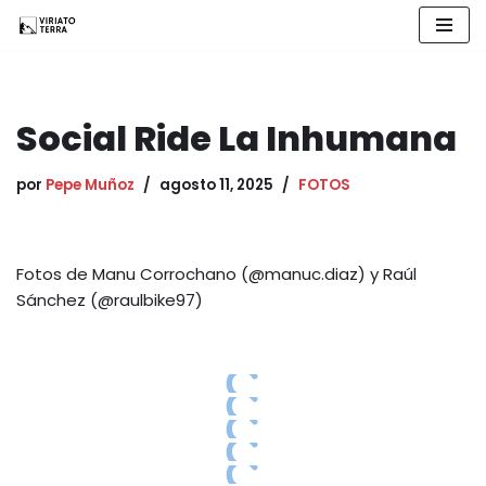
Saltar
al
contenido
Social Ride La Inhumana
por
Pepe Muñoz
agosto 11, 2025
FOTOS
Fotos de Manu Corrochano (@manuc.diaz) y Raúl
Sánchez (@raulbike97)