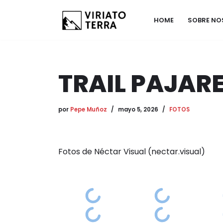
HOME
SOBRE N
Saltar
al
contenido
TRAIL PAJAR
por
Pepe Muñoz
mayo 5, 2026
FOTOS
Fotos de Néctar Visual (nectar.visual)