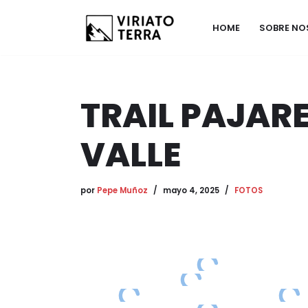
HOME
SOBRE N
Saltar
al
contenido
TRAIL PAJAR
VALLE
por
Pepe Muñoz
mayo 4, 2025
FOTOS