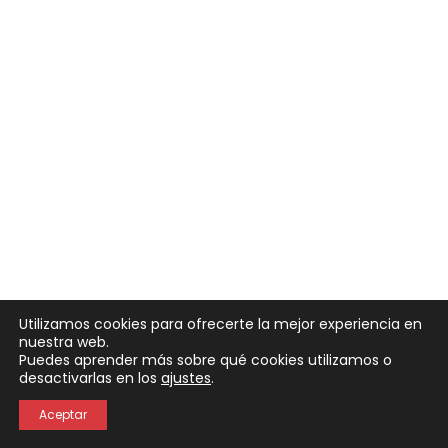
Utilizamos cookies para ofrecerte la mejor experiencia en
nuestra web.
Puedes aprender más sobre qué cookies utilizamos o
Neve
| Funciona gracias a
WordPress
desactivarlas en los
ajustes
.
Política de Privacidad
Política de Cookies
Aceptar
Aviso Legal