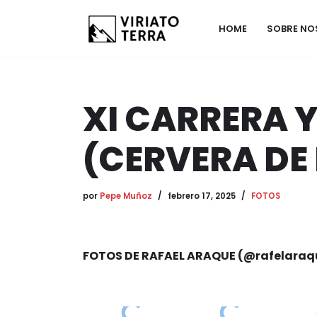
HOME
SOBRE N
Saltar
al
contenido
XI CARRERA Y
(CERVERA DE
por
Pepe Muñoz
febrero 17, 2025
FOTOS
FOTOS DE RAFAEL ARAQUE (@rafelaraq