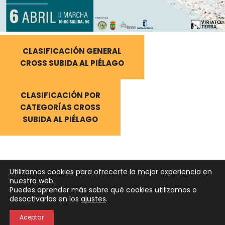
CLASIFICACIÓN GENERAL
CROSS SUBIDA AL PIÉLAGO
CLASIFICACIÓN POR
CATEGORÍAS CROSS
SUBIDA AL PIÉLAGO
Utilizamos cookies para ofrecerte la mejor experiencia en
nuestra web.
Puedes aprender más sobre qué cookies utilizamos o
Neve
| Funciona gracias a
WordPress
desactivarlas en los
ajustes
.
Política de Privacidad
Política de Cookies
Aceptar
Aviso Legal