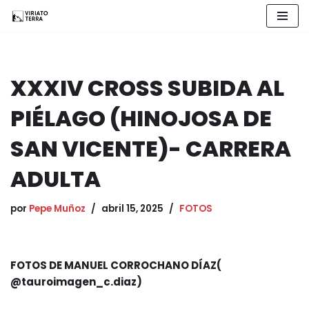
Saltar
al
contenido
XXXIV CROSS SUBIDA AL
PIÉLAGO (HINOJOSA DE
SAN VICENTE)- CARRERA
ADULTA
por
Pepe Muñoz
abril 15, 2025
FOTOS
FOTOS DE MANUEL CORROCHANO DÍAZ(
@tauroimagen_c.diaz)