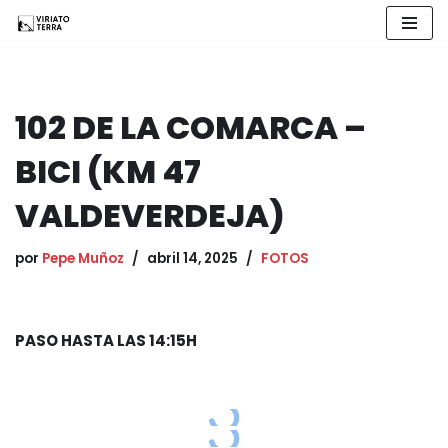
Saltar
al
contenido
102 DE LA COMARCA –
BICI (KM 47
VALDEVERDEJA)
por
Pepe Muñoz
abril 14, 2025
FOTOS
PASO HASTA LAS 14:15H