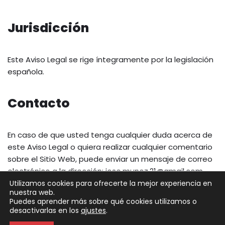
Jurisdicción
Este Aviso Legal se rige íntegramente por la legislación
española.
Contacto
En caso de que usted tenga cualquier duda acerca de
este Aviso Legal o quiera realizar cualquier comentario
sobre el Sitio Web, puede enviar un mensaje de correo
electrónico a la dirección: jose.munoz.21@gmail.com
Utilizamos cookies para ofrecerte la mejor experiencia en
nuestra web.
Puedes aprender más sobre qué cookies utilizamos o
Neve
| Funciona gracias a
WordPress
desactivarlas en los
ajustes
.
Política de Privacidad
Política de Cookies