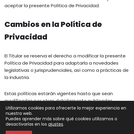
aceptar la presente Política de Privacidad.
Cambios en la Política de
Privacidad
El Titular se reserva el derecho a modificar la presente
Política de Privacidad para adaptarla a novedades
legislativas o jurisprudenciales, así como a prácticas de
la industria.
Estas políticas estarán vigentes hasta que sean
modificadas por otras debidamente publicadas.
Utilizamos cookies para ofrecerte la mejor experiencia en
nuestra web.
Puedes aprender más sobre qué cookies utilizamos o
Neve
| Funciona gracias a
WordPress
desactivarlas en los
ajustes
.
Política de Privacidad
Política de Cookies