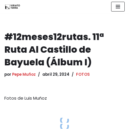
Saltar
al
contenido
#12meses12rutas. 11ª
Ruta Al Castillo de
Bayuela (Álbum I)
por
Pepe Muñoz
abril 29, 2024
FOTOS
Fotos de Luis Muñoz